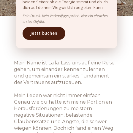
mind&so​ul
beiden Seiten: ob die Energie stimmt und ob ich
bei
Coaching
dich auf deinem Weg wirklich begleiten kann.
Kein Druck. Kein Verkaufsgespräch. Nur ein ehrliches
erstes Gefühl.
Müde. Leer. Irgendwie nicht
Jetzt buchen
mehr du selbst?
Mein Name ist Laila. Lass uns auf eine Reise
gehen, um einander kennenzulernen
und gemeinsam ein starkes Fundament
des Vertrauens aufzubauen.
Mein Leben war nicht immer einfach.
Genau wie du hatte ich meine Portion an
Herausforderungen zu meistern –
negative Situationen, belastende
Glaubenssätze und Ängste, die schwer
wiegen können. Doch ich fand einen Weg