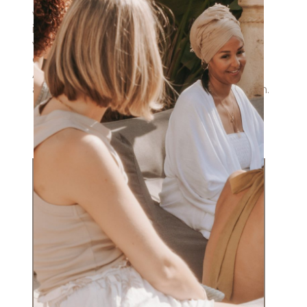
wirst du in der Lage sein, tief in deine
inneren Welten einzutauchen und
verborgene Schätze aufzuspüren. Es
erfordert Mut, sich den tiefsitzenden
Ängsten und Glaubenssätzen zu stellen,
aber ich verspreche dir, es wird sich lohnen.