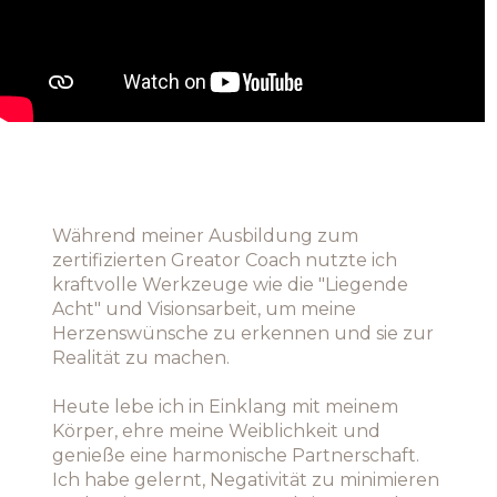
Während meiner Ausbildung zum
zertifizierten Greator Coach nutzte ich
kraftvolle Werkzeuge wie die "Liegende
Acht" und Visionsarbeit, um meine
Herzenswünsche zu erkennen und sie zur
Realität zu machen.
Heute lebe ich in Einklang mit meinem
Körper, ehre meine Weiblichkeit und
genieße eine harmonische Partnerschaft.
Ich habe gelernt, Negativität zu minimieren