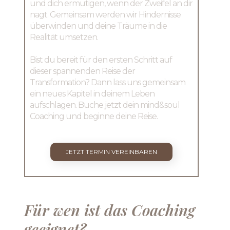
und dich ermutigen, wenn der Zweifel an dir
nagt. Gemeinsam werden wir Hindernisse
überwinden und deine Träume in die
Realität umsetzen.
Bist du bereit für den ersten Schritt auf
dieser spannenden Reise der
Transformation? Dann lass uns gemeinsam
ein neues Kapitel in deinem Leben
aufschlagen. Buche jetzt dein mind&soul
Coaching und beginne deine Reise.
JETZT TERMIN VEREINBAREN
Fü​r wen ist das Coaching
geeignet?