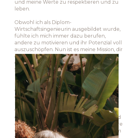
und meine Werte zu respektieren und zu
leben.
Obwohl ich als Diplom-
Wirtschaftsingenieurin ausgebildet wurde,
fühlte ich mich immer dazu berufen,
andere zu motivieren und ihr Potenzial voll
auszuschöpfen. Nun ist es meine Mission, dir
dabei zu helfen, deine persönliche
Geschichte der Stärke und
Selbstentdeckung zu schreiben.
In einer Welt, die oft von Oberflächlichkeit
dominiert wird, möchte ich dich dazu
einladen, wieder mit deinem Herzen in
Kontakt zu kommen. Zusammen werden
wir die Mauern einreißen, die dich von
deinem authentischen Selbst trennen und
die Stimme deiner Seele verstärken. Unsere
Coaching-Sitzungen sind ein heiliger Raum
für Selbstreflexion und Wachstum. Hier