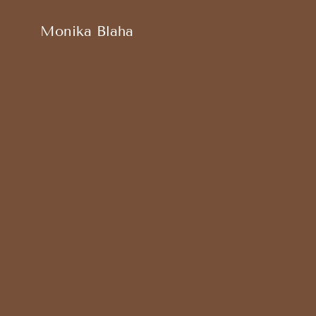
habe ic
Monika Blaha
Sabr