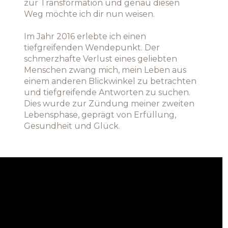
zur Transformation und genau diesen
Weg möchte ich dir nun weisen.
Im Jahr 2016 erlebte ich einen
tiefgreifenden Wendepunkt. Der
schmerzhafte Verlust eines geliebten
Menschen zwang mich, mein Leben aus
einem anderen Blickwinkel zu betrachten
und tiefgreifende Antworten zu suchen.
Dies wurde zur Zündung meiner zweiten
Lebensphase, geprägt von Erfüllung,
Gesundheit und Glück.