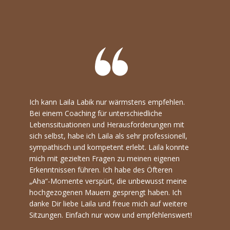
Ich kann Laila Labik nur wärmstens empfehlen.
Absolut
Bei einem Coaching für unterschiedliche
Laila k
Lebenssituationen und Herausforderungen mit
Lebens,
sich selbst, habe ich Laila als sehr professionell,
aber mi
sympathisch und kompetent erlebt. Laila konnte
gab mir
mich mit gezielten Fragen zu meinen eigenen
Glauben
Erkenntnissen führen. Ich habe des Öfteren
mir her
„Aha“-Momente verspürt, die unbewusst meine
wusste, 
hochgezogenen Mauern gesprengt haben. Ich
Laila is
danke Dir liebe Laila und freue mich auf weitere
selbst.
Sitzungen. Einfach nur wow und empfehlenswert!
Leben k
bin Lai