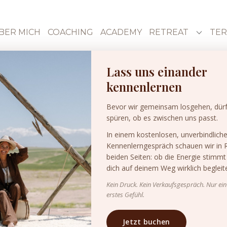
BER MICH
COACHING
ACADEMY
RETREAT
TER
Lass uns einander
kennenlernen
Bevor wir gemeinsam losgehen, dürf
spüren, ob es zwischen uns passt.
In einem kostenlosen, unverbindlich
Kennenlerngespräch schauen wir in 
beiden Seiten: ob die Energie stimmt
dich auf deinem Weg wirklich begleit
Kein Druck. Kein Verkaufsgespräch. Nur ein
erstes Gefühl.
Jetzt buchen