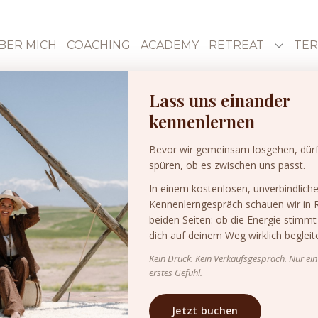
BER MICH
COACHING
ACADEMY
RETREAT
TER
Lass uns einander
kennenlernen
Bevor wir gemeinsam losgehen, dürf
spüren, ob es zwischen uns passt.
In einem kostenlosen, unverbindlich
Kennenlerngespräch schauen wir in 
beiden Seiten: ob die Energie stimmt
dich auf deinem Weg wirklich begleit
Kein Druck. Kein Verkaufsgespräch. Nur ein
erstes Gefühl.
Jetzt buchen